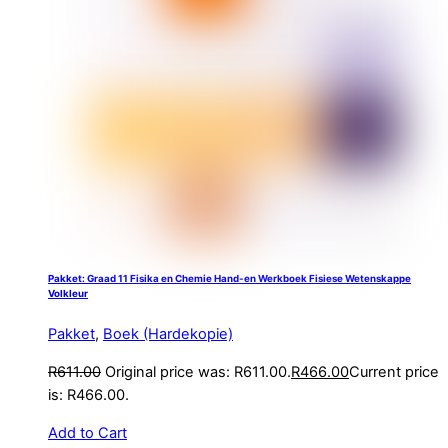
Pakket: Graad 11 Fisika en Chemie Hand-en Werkboek Fisiese Wetenskappe
Volkleur
Pakket
,
Boek (Hardekopie)
R
611.00
Original price was: R611.00.
R
466.00
Current price
is: R466.00.
Add to Cart