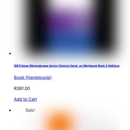
IEB Fisiese Wetenskappe Senior Chemie Hand- en Werkboek Boek 2 Volkleur
Boek (Hardekopie)
R
391.00
Add to Cart
Sale!