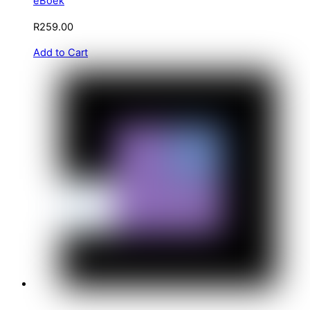
eBoek
R
259.00
Add to Cart