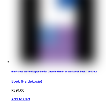
IEB Fisiese Wetenskappe Senior Chemie Hand- en Werkboek Boek 1 Volkleur
Boek (Hardekopie)
R
391.00
Add to Cart