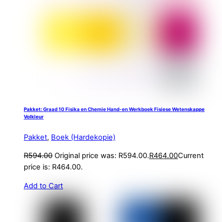
Pakket: Graad 10 Fisika en Chemie Hand-en Werkboek Fisiese Wetenskappe
Volkleur
Pakket
,
Boek (Hardekopie)
R
594.00
Original price was: R594.00.
R
464.00
Current
price is: R464.00.
Add to Cart