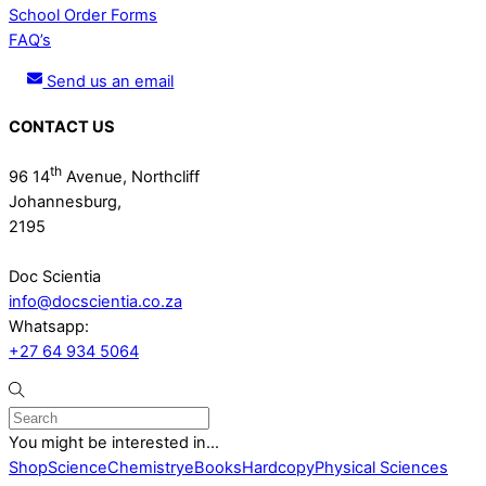
School Order Forms
FAQ’s
Send us an email
CONTACT US
th
96 14
Avenue, Northcliff
Johannesburg,
2195
Doc Scientia
info@docscientia.co.za
Whatsapp:
+27 64 934 5064
You might be interested in...
Shop
Science
Chemistry
eBooks
Hardcopy
Physical Sciences