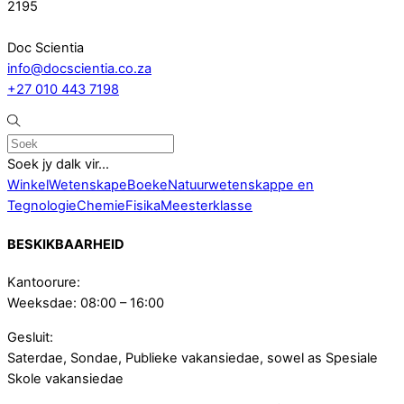
2195
Doc Scientia
info@docscientia.co.za
+27 010 443 7198
Soek jy dalk vir...
Winkel
Wetenskap
eBoeke
Natuurwetenskappe en
Tegnologie
Chemie
Fisika
Meesterklasse
BESKIKBAARHEID
Kantoorure:
Weeksdae: 08:00 – 16:00
Gesluit:
Saterdae, Sondae, Publieke vakansiedae, sowel as Spesiale
Skole vakansiedae