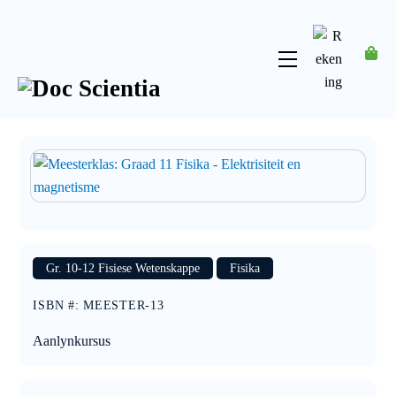
Skip
to
content
Menu
Rekening
Gr. 10-12 Fisiese Wetenskappe
Fisika
ISBN #
:
MEESTER-13
Aanlynkursus