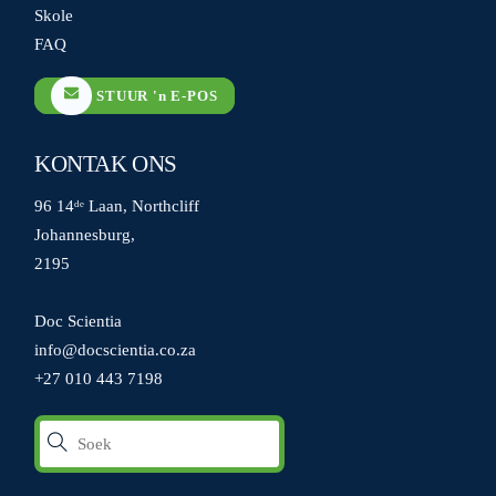
Skole
FAQ
STUUR 'n E-POS
KONTAK ONS
96 14ᵈᵉ Laan, Northcliff
Johannesburg,
2195
Doc Scientia
info@docscientia.co.za
+27 010 443 7198