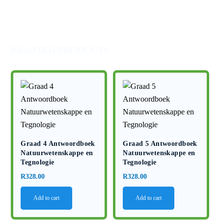
Elektrisiteit
en
magnetisme
quantity
RELATED PRODUCTS
Graad 4 Antwoordboek
Graad 5 Antwoordboek
Natuurwetenskappe en
Natuurwetenskappe en
Tegnologie
Tegnologie
R
328.00
R
328.00
Add to cart
Add to cart