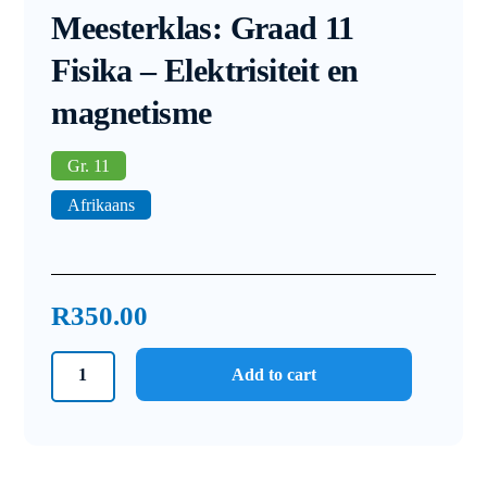
Meesterklas: Graad 11
Fisika – Elektrisiteit en
magnetisme
Gr. 11
Afrikaans
R
350.00
Meesterklas:
Add to cart
Graad
11
Fisika
-