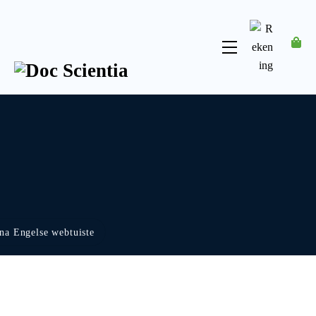
Skip
to
content
Menu
Rekening
na Engelse webtuiste