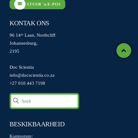
STUUR 'n E-POS
KONTAK ONS
96 14ᵈᵉ Laan, Northcliff
Johannesburg,
2195
Icon
label
Doc Scientia
info@docscientia.co.za
+27 010 443 7198
BESKIKBAARHEID
Kantoorure: