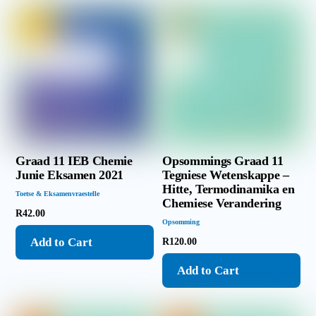
Graad 11 IEB Chemie
Opsommings Graad 11
Junie Eksamen 2021
Tegniese Wetenskappe –
Hitte, Termodinamika en
Toetse & Eksamenvraestelle
Chemiese Verandering
R
42.00
Opsomming
Add to Cart
R
120.00
Add to Cart