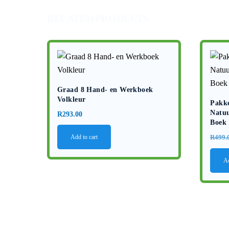
RELATED PRODUCTS
Graad 8 Hand- en Werkboek
Volkleur
Pakke
Natuu
R
293.00
Boek 
Add to cart
R
499.
Ad