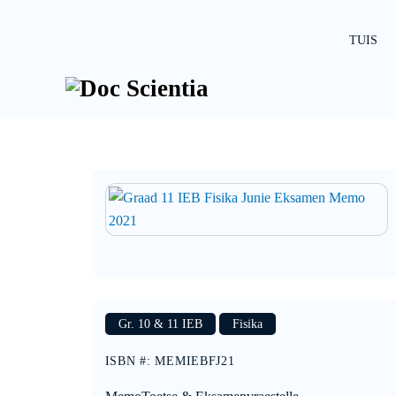
Skip
to
TUIS
content
Gr. 10 & 11 IEB
Fisika
ISBN #
:
MEMIEBFJ21