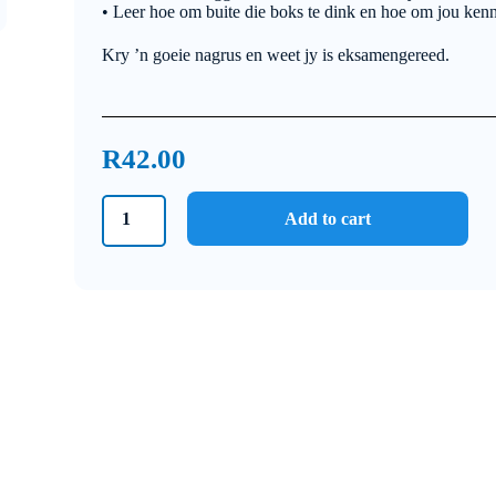
• Leer hoe om buite die boks te dink en hoe om jou kenni
Kry ’n goeie nagrus en weet jy is eksamengereed.
R
42.00
Graad
Add to cart
11
IEB
Fisika
Junie
Eksamen
Memo
2021
quantity