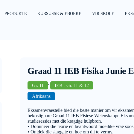
PRODUKTE
KURSUSSE & EBOEKE
VIR SKOLE
EKS
Graad 11 IEB Fisika Junie
Gr. 11
'
IEB - Gr. 11 & 12
Afrikaans
Eksamenvraestelle bied die beste manier om vir eksamen
bekostigbare Graad 11 IEB Fisiese Wetenskappe Eksamen
studiesessies met die kragtige hulpbron.
• Domineer die teorie en beantwoord moeilike vrae soos
• Ontdek die slaggate en hoe om dit te vermy.