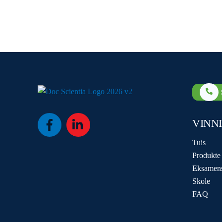
VINN
Icon
Icon
label
label
Tuis
Produkte
Eksamen
Skole
FAQ