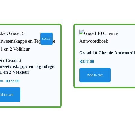
SALE!
Graad 10 Chemie Antwoord
t: Graad 5
R
337.00
rwetenskappe en Tegnologie
1 en 2 Volkleur
Add to cart
Original
Current
00
R
375.00
price
price
d to cart
was:
is:
R499.00.
R375.00.