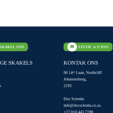
SKAKEL ONS
STUUR 'n E-POS
IGE SKAKELS
KONTAK ONS
96 14ᵈᵉ Laan, Northcliff
Johannesburg,
s
2195
Doc Scientia
info@docscientia.co.za
+27 010 443 7198