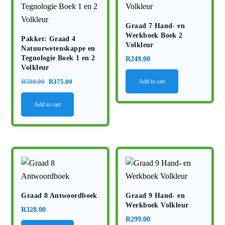
Graad 7 Hand- en
Werkboek Boek 2
Pakket: Graad 4
Volkleur
Natuurwetenskappe en
Tegnologie Boek 1 en 2
R
249.00
Volkleur
Original
Current
Add to cart
R
500.00
R
375.00
price
price
Add to cart
was:
is:
R500.00.
R375.00.
Graad 8 Antwoordboek
Graad 9 Hand- en
Werkboek Volkleur
R
328.00
R
299.00