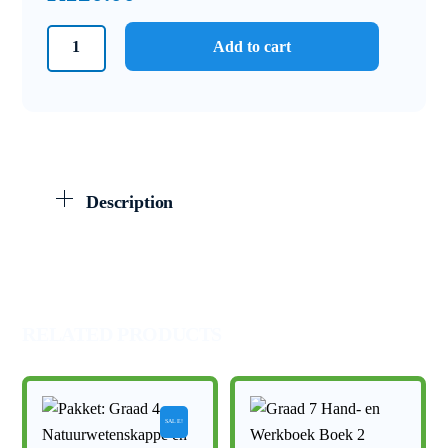
Opsommings
Add to cart
Graad
11
Fisiese
Wetenskappe:
Fisika
Meganika
Description
quantity
RELATED PRODUCTS
SALE!