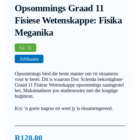
Opsommings Graad 11
Fisiese Wetenskappe: Fisika
Meganika
Gr. 11
Afrikaans
Opsommings bied die beste manier om vir eksamens
voor te berei. Dit is waarom Doc Scientia bekostigbare
Graad 11 Fisiese Wetenskappe opsommings saamgestel
het. Maksimaliseer jou studiesessies met die kragtige
hulpbron.
Kry ’n goeie nagrus en weet jy is eksamengereed.
R
120.00