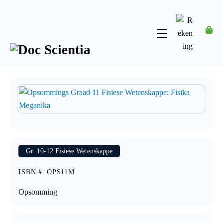
Skip
to
content
Menu
Rekening
Gr. 10-12 Fisiese Wetenskappe
ISBN #
:
OPS11M
Opsomming