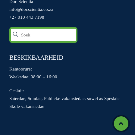
Doc Scientia
info@docscientia.co.za
+27 010 443 7198
BESKIKBAARHEID
Kantoorure:
Weeksdae: 08:00 – 16:00
Gesluit:
Saterdae, Sondae, Publieke vakansiedae, sowel as Spesiale
Skole vakansiedae
Icon
label