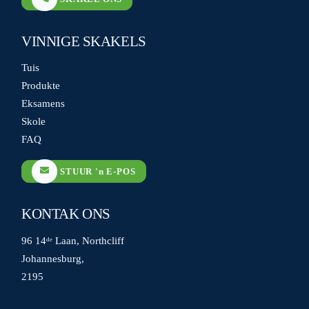
VINNIGE SKAKELS
Tuis
Produkte
Eksamens
Skole
FAQ
STUUR 'n E-POS
KONTAK ONS
96 14ᵈᵉ Laan, Northcliff
Johannesburg,
2195