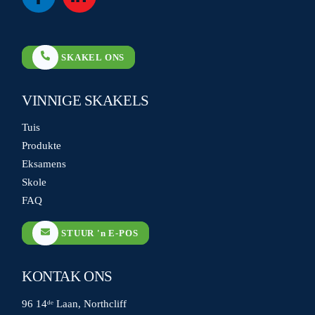
Icon
Icon
label
label
SKAKEL ONS
VINNIGE SKAKELS
Tuis
Produkte
Eksamens
Skole
FAQ
STUUR 'n E-POS
KONTAK ONS
96 14ᵈᵉ Laan, Northcliff