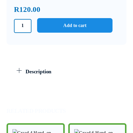
R
120.00
Opsommings
Add to cart
Graad
11
Fisiese
Wetenskappe:
Chemie
-
Description
Materie
en
Materiale
quantity
RELATED PRODUCTS