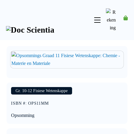
Skip
to
content
Menu
Rekening
Gr. 10-12 Fisiese Wetenskappe
ISBN #
:
OPS11MM
Opsomming