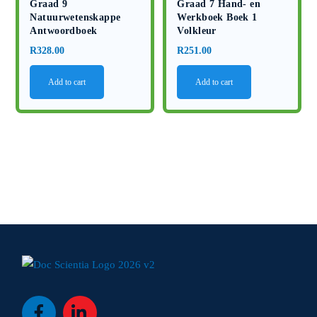
Graad 9
Graad 7 Hand- en
Natuurwetenskappe
Werkboek Boek 1
Antwoordboek
Volkleur
R
328.00
R
251.00
Add to cart
Add to cart