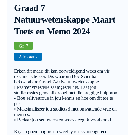
Graad 7
Natuurwetenskappe Maart
Toets en Memo 2024
Gr. 7
Afrikaans
Erken dit maar: dit kan oorweldigend wees om vir
eksamens te leer. Dis waarom Doc Scientia
bekostigbare Graad 7–9 Natuurwetenskappe
Eksamenvraestelle saamgestel het. Laat jou
studiesessies gemaklik vloei met die kragtige hulpbron.
• Bou selfvertroue in jou kennis en hoe om dit toe te
pas.
• Maksimaliseer jou studietyd met omvattende vrae en
memo’s.
• Bedaar jou senuwees en wees deeglik voorbereid.
Kry ’n goeie nagrus en weet jy is eksamengereed.