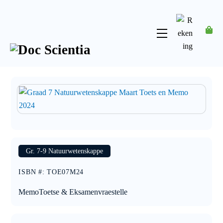
Skip
to
content
Menu
Rekening
Gr. 7-9 Natuurwetenskappe
ISBN #
:
TOE07M24
Memo
Toetse & Eksamenvraestelle