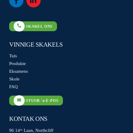
Icon
Icon
label
label
SKAKEL ONS
VINNIGE SKAKELS
Tuis
Produkte
Eksamens
Skole
FAQ
STUUR 'n E-POS
KONTAK ONS
96 14ᵈᵉ Laan, Northcliff