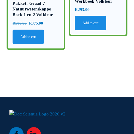
Werkboek Volkleur
Pakket: Graad 7
Natuurwetenskappe
R
293.00
Boek 1 en 2 Volkleur
Original
Current
Add to cart
R
500.00
R
375.00
price
price
Add to cart
was:
is:
R500.00.
R375.00.