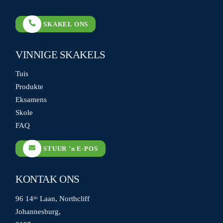
SKAKEL ONS
VINNIGE SKAKELS
Tuis
Produkte
Eksamens
Skole
FAQ
STUUR 'n E-POS
KONTAK ONS
96 14ᵈᵉ Laan, Northcliff
Johannesburg,