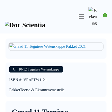
Skip
to
content
Menu
Rekening
Gr. 10-12 Tegniese Wetenskappe
ISBN #
:
VRAPTW1121
Pakket
Toetse & Eksamenvraestelle
Graad 11 Tegniese