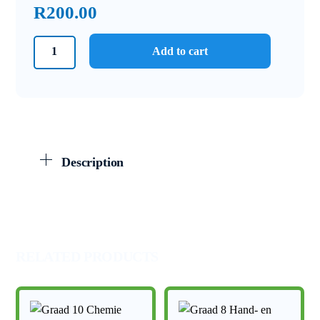
R
200.00
Graad
Add to cart
11
Tegniese
Wetenskappe
Pakket
2021
quantity
Description
RELATED PRODUCTS