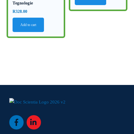
Tegnologie
R
328.00
Add to cart
Icon
Icon
label
label