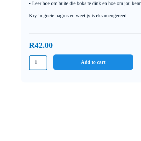
• Leer hoe om buite die boks te dink en hoe om jou kenni
Kry ’n goeie nagrus en weet jy is eksamengereed.
R
42.00
Graad
Add to cart
11
IEB
Fisika
Junie
Eksamen
2024
quantity