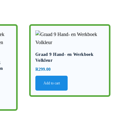
Graad 9 Hand- en Werkboek
Volkleur
k
en
R
299.00
Add to cart