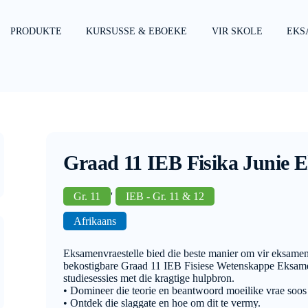
PRODUKTE
KURSUSSE & EBOEKE
VIR SKOLE
EKS
Graad 11 IEB Fisika Junie 
Gr. 11
'
IEB - Gr. 11 & 12
Afrikaans
Eksamenvraestelle bied die beste manier om vir eksamen
bekostigbare Graad 11 IEB Fisiese Wetenskappe Eksamen
studiesessies met die kragtige hulpbron.
• Domineer die teorie en beantwoord moeilike vrae soos
• Ontdek die slaggate en hoe om dit te vermy.