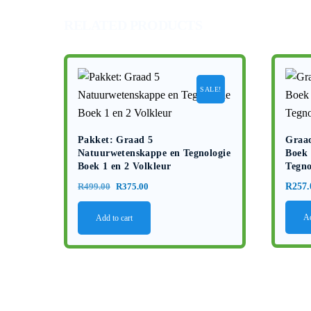
RELATED PRODUCTS
SALE!
Pakket: Graad 5
Graa
Natuurwetenskappe en Tegnologie
Boek 
Boek 1 en 2 Volkleur
Tegno
Original
Current
R
257.
R
499.00
R
375.00
price
price
Ad
Add to cart
was:
is:
R499.00.
R375.00.