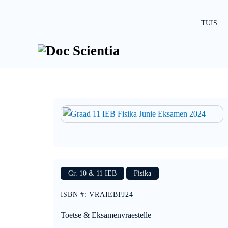
Skip
to
TUIS
content
Gr. 10 & 11 IEB
Fisika
ISBN #
:
VRAIEBFJ24
Toetse & Eksamenvraestelle