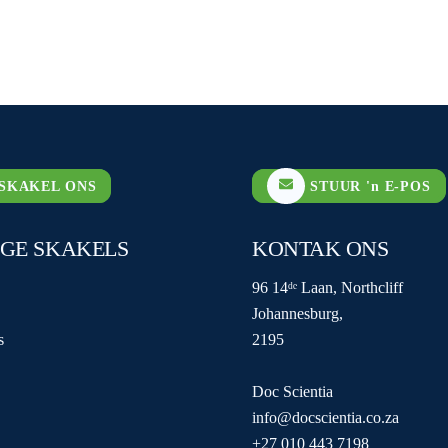
SKAKEL ONS
STUUR 'n E-POS
IGE SKAKELS
KONTAK ONS
96 14ᵈᵉ Laan, Northcliff
Johannesburg,
s
2195
Doc Scientia
info@docscientia.co.za
+27 010 443 7198