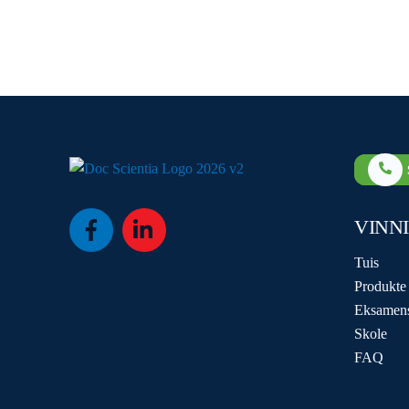
VINN
Icon
Icon
label
label
Tuis
Produkte
Eksamen
Skole
FAQ