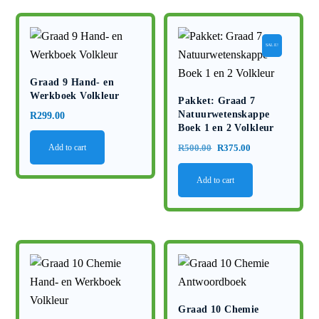
SALE!
Graad 9 Hand- en
Werkboek Volkleur
Pakket: Graad 7
Natuurwetenskappe
R
299.00
Boek 1 en 2 Volkleur
Original
Current
Add to cart
R
500.00
R
375.00
price
price
Add to cart
was:
is:
R500.00.
R375.00.
Graad 10 Chemie