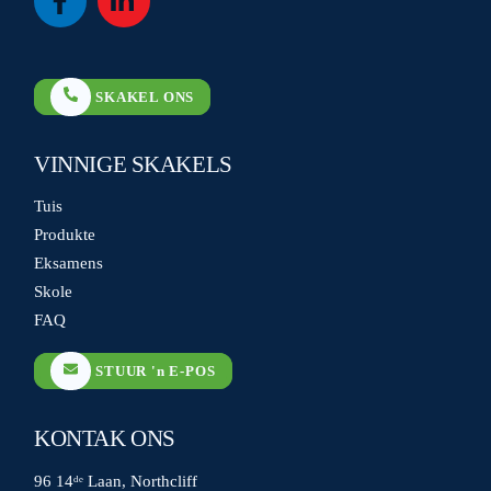
Icon
Icon
label
label
SKAKEL ONS
VINNIGE SKAKELS
Tuis
Produkte
Eksamens
Skole
FAQ
STUUR 'n E-POS
KONTAK ONS
96 14ᵈᵉ Laan, Northcliff