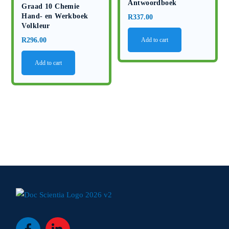
Antwoordboek
Graad 10 Chemie
Hand- en Werkboek
R
337.00
Volkleur
R
296.00
Add to cart
Add to cart