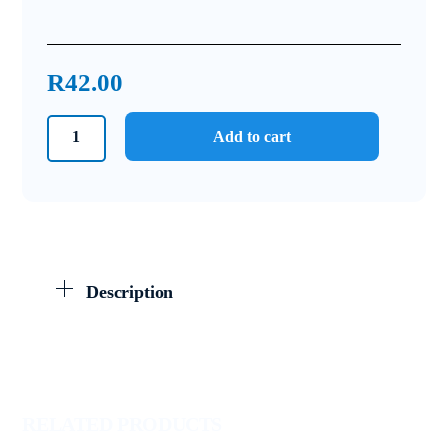
R
42.00
Graad
Add to cart
11
Fisiese
Wetenskappe
September
Toets
en
Description
Memo
2024
quantity
RELATED PRODUCTS