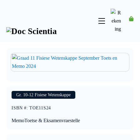
Skip
to
content
Menu
Rekening
Gr. 10-12 Fisiese Wetenskappe
ISBN #
:
TOE11S24
Memo
Toetse & Eksamenvraestelle