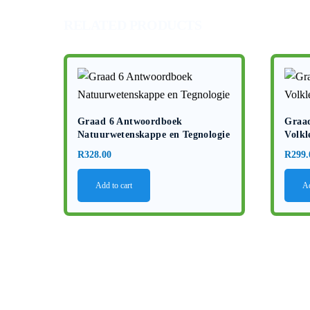
RELATED PRODUCTS
Graad 6 Antwoordboek
Graa
Natuurwetenskappe en Tegnologie
Volkl
R
328.00
R
299.
Add to cart
Ad