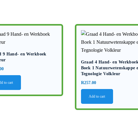
d 9 Hand- en Werkboek
eur
Graad 4 Hand- en Werkboe
Boek 1 Natuurwetenskappe 
00
Tegnologie Volkleur
R
257.00
d to cart
Add to cart