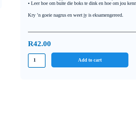
• Leer hoe om buite die boks te dink en hoe om jou kenni
Kry ’n goeie nagrus en weet jy is eksamengereed.
R
42.00
Graad
Add to cart
10
Fisiese
Wetenskappe
Junie
Eksamen
2024
quantity