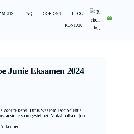
AMENS
FAQ
OOR ONS
BLOG
Rekening
KONTAK
pe Junie Eksamen 2024
s voor te berei. Dit is waarom Doc Scientia
raestelle saamgestel het. Maksimaliseer jou
 ’n kenner.