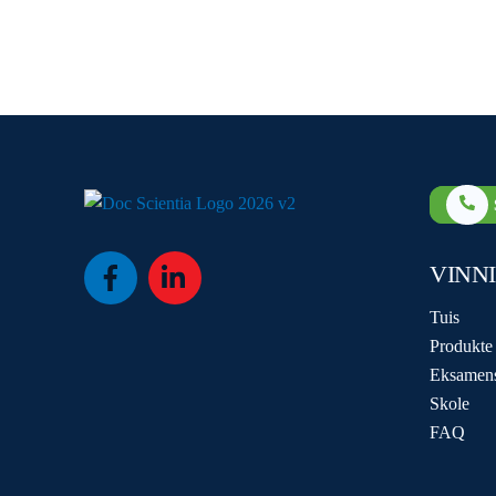
VINN
Icon
Icon
label
label
Tuis
Produkte
Eksamen
Skole
FAQ