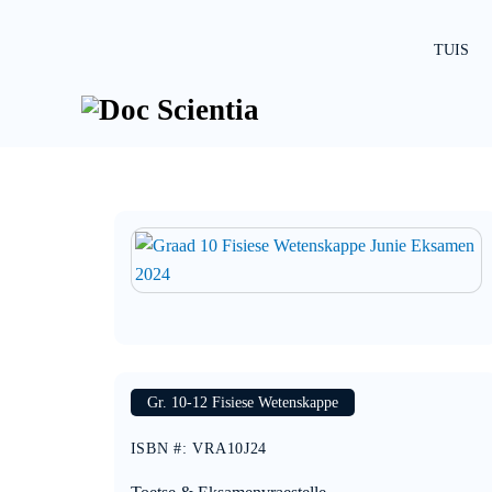
Skip
to
TUIS
content
Gr. 10-12 Fisiese Wetenskappe
ISBN #
:
VRA10J24