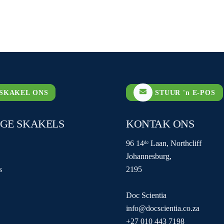
SKAKEL ONS
STUUR 'n E-POS
IGE SKAKELS
KONTAK ONS
96 14ᵈᵉ Laan, Northcliff
Johannesburg,
s
2195
Doc Scientia
info@docscientia.co.za
+27 010 443 7198