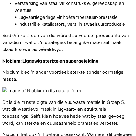
Versterking van staal vir konstruksie, gereedskap en
voertuie
• Lugvaartlegerings vir hoëtemperatuur-prestasie
• Industriële katalisators, veral in swaelsuurproduksie
Suid-Afrika is een van die wêreld se voorste produsente van
vanadium, wat dit ’n strategies belangrike materiaal maak,
plaaslik sowel as wêreldwyd.
Niobium: Liggewig sterkte en supergeleiding
Niobium bied ’n ander voordeel: sterkte sonder oormatige
massa.
Dit is die minste digte van die vuurvaste metale in Groep 5,
wat dit waardevol maak in lugvaart- en strukturele
toepassings. Selfs klein hoeveelhede wat by staal gevoeg
word, kan sterkte en duursaamheid dramaties verbeter.
Niobium het ook ’n hoëtegnologie-kant. Wanneer dit gelegeer