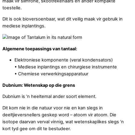
maak vir slimfone, skootrekenaars en ander kompakte
toestelle.
Dit is ook bioversoenbaar, wat dit veilig maak vir gebruik in
mediese inplantings.
Algemene toepassings van tantaal:
Elektroniese komponente (veral kondensators)
• Mediese inplantings en chirurgiese instrumente
• Chemiese verwerkingsapparatuur
Dubnium: Wetenskap op die grens
Dubnium is ’n heeltemal ander soort element.
Dit kom nie in die natuur voor nie en kan slegs in
deeltjieversnellers geskep word – atoom vir atoom. Die
isotope daarvan verval vinnig, wat wetenskaplikes slegs ’n
kort tyd gee om dit te bestudeer.