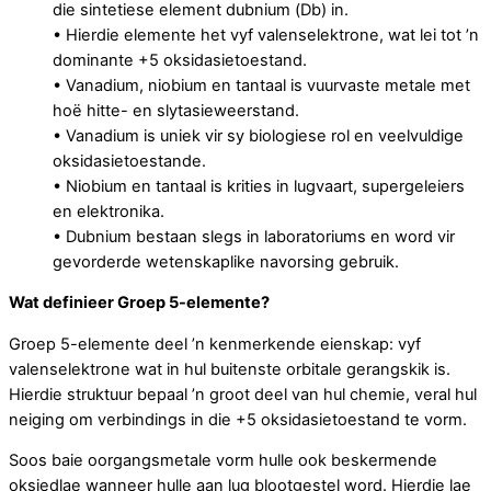
die sintetiese element dubnium (Db) in.
• Hierdie elemente het vyf valenselektrone, wat lei tot ’n
dominante +5 oksidasietoestand.
• Vanadium, niobium en tantaal is vuurvaste metale met
hoë hitte- en slytasieweerstand.
• Vanadium is uniek vir sy biologiese rol en veelvuldige
oksidasietoestande.
• Niobium en tantaal is krities in lugvaart, supergeleiers
en elektronika.
• Dubnium bestaan slegs in laboratoriums en word vir
gevorderde wetenskaplike navorsing gebruik.
Wat definieer Groep 5-elemente?
Groep 5-elemente deel ’n kenmerkende eienskap: vyf
valenselektrone wat in hul buitenste orbitale gerangskik is.
Hierdie struktuur bepaal ’n groot deel van hul chemie, veral hul
neiging om verbindings in die +5 oksidasietoestand te vorm.
Soos baie oorgangsmetale vorm hulle ook beskermende
oksiedlae wanneer hulle aan lug blootgestel word. Hierdie lae