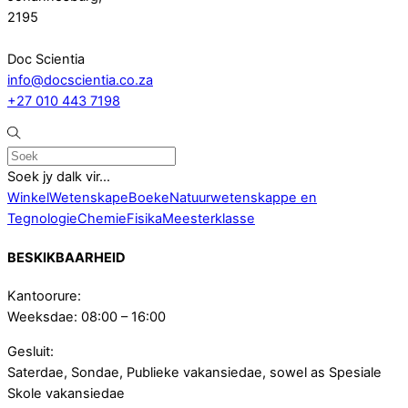
2195
Doc Scientia
info@docscientia.co.za
+27 010 443 7198
Soek jy dalk vir...
Winkel
Wetenskap
eBoeke
Natuurwetenskappe en
Tegnologie
Chemie
Fisika
Meesterklasse
BESKIKBAARHEID
Kantoorure:
Weeksdae: 08:00 – 16:00
Gesluit:
Saterdae, Sondae, Publieke vakansiedae, sowel as Spesiale
Skole vakansiedae