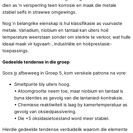
dien as ’n versperring teen korrosie en maak die metale
stabiel selfs in strawwe omgewings.
Nog ’n belangrike eienskap is hul klassifikasie as vuurvaste
metale. Vanadium, niobium en tantaal kan uiters hoë
temperature weerstaan sonder om sterkte te verloor, wat hulle
ideaal maak vir lugvaart-, industriële en hoëprestasie-
toepassings.
Gedeelde tendense in die groep
Soos jy afbeweeg in Groep 5, kom verskeie patrone na vore:
Smeltpunte bly uiters hoog.
• Atoomgrootte neem toe, maar niobium en tantaal is
byna identies as gevolg van die lantanied-kontraksie.
• Chemiese reaktiwiteit is laag by kamertemperatuur as
gevolg van oksiedpassivering.
• Die +5 oksidasietoestand word meer stabiel.
Hierdie gedeelde tendense verduidelik waarom die elemente