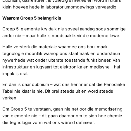
Dubnium, daarenteen, is volledig sinteties en word in uiters
klein hoeveelhede in laboratoriumomgewings vervaardig.
Waarom Groep 5 belangrik is
Groep 5-elemente kry dalk nie soveel aandag soos sommige
ander nie – maar hulle is noodsaaklik vir die moderne lewe.
Hulle versterk die materiale waarmee ons bou, maak
tegnologie moontlik waarop ons staatmaak en ondersteun
nywerhede wat onder uiterste toestande funksioneer. Van
infrastruktuur en lugvaart tot elektronika en medisyne – hul
impak is oral.
En dan is daar dubnium – wat ons herinner dat die Periodieke
Tabel nie klaar is nie. Dit brei steeds uit en word steeds
verken.
Om Groep 5 te verstaan, gaan nie net oor die memorisering
van elemente nie – dit gaan daaroor om te sien hoe chemie
die tegnologie vorm wat ons wêreld definieer.