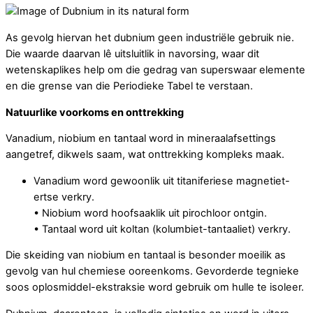
As gevolg hiervan het dubnium geen industriële gebruik nie.
Die waarde daarvan lê uitsluitlik in navorsing, waar dit
wetenskaplikes help om die gedrag van superswaar elemente
en die grense van die Periodieke Tabel te verstaan.
Natuurlike voorkoms en onttrekking
Vanadium, niobium en tantaal word in mineraalafsettings
aangetref, dikwels saam, wat onttrekking kompleks maak.
Vanadium word gewoonlik uit titaniferiese magnetiet-
ertse verkry.
• Niobium word hoofsaaklik uit pirochloor ontgin.
• Tantaal word uit koltan (kolumbiet-tantaaliet) verkry.
Die skeiding van niobium en tantaal is besonder moeilik as
gevolg van hul chemiese ooreenkoms. Gevorderde tegnieke
soos oplosmiddel-ekstraksie word gebruik om hulle te isoleer.