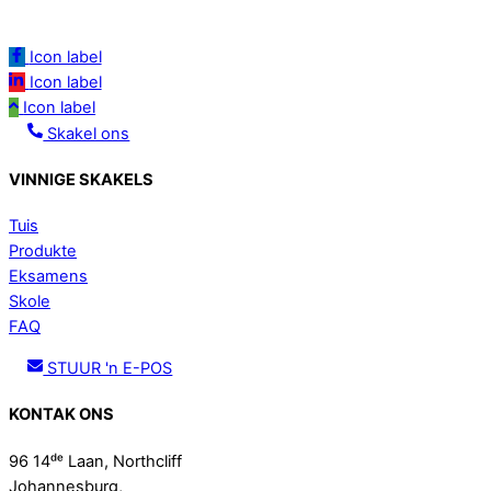
Icon label
Icon label
Icon label
Skakel ons
VINNIGE SKAKELS
Tuis
Produkte
Eksamens
Skole
FAQ
STUUR 'n E-POS
KONTAK ONS
96 14ᵈᵉ Laan, Northcliff
Johannesburg,