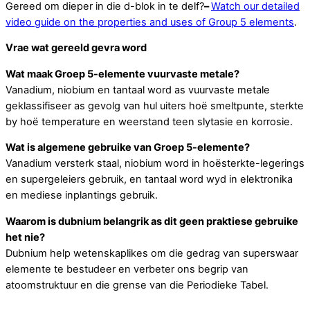
Gereed om dieper in die d-blok in te delf?
–
Watch our detailed
video guide on the properties and uses of Group 5 elements
.
Vrae wat gereeld gevra word
Wat maak Groep 5-elemente vuurvaste metale?
Vanadium, niobium en tantaal word as vuurvaste metale
geklassifiseer as gevolg van hul uiters hoë smeltpunte, sterkte
by hoë temperature en weerstand teen slytasie en korrosie.
Wat is algemene gebruike van Groep 5-elemente?
Vanadium versterk staal, niobium word in hoësterkte-legerings
en supergeleiers gebruik, en tantaal word wyd in elektronika
en mediese inplantings gebruik.
Waarom is dubnium belangrik as dit geen praktiese gebruike
het nie?
Dubnium help wetenskaplikes om die gedrag van superswaar
elemente te bestudeer en verbeter ons begrip van
atoomstruktuur en die grense van die Periodieke Tabel.