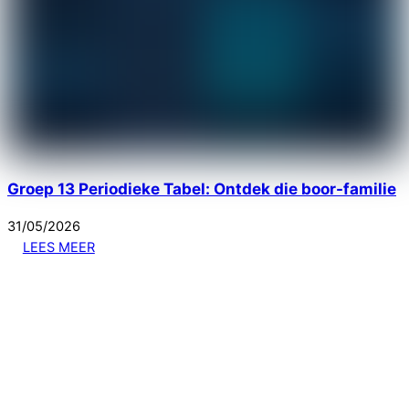
Groep 13 Periodieke Tabel: Ontdek die boor-familie
31
/
05
/
2026
LEES MEER