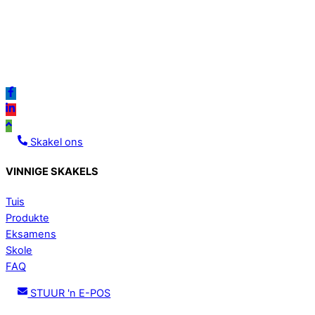
Icon
label
Icon
Icon
label
label
Skakel ons
VINNIGE SKAKELS
Tuis
Produkte
Eksamens
Skole
FAQ
STUUR 'n E-POS