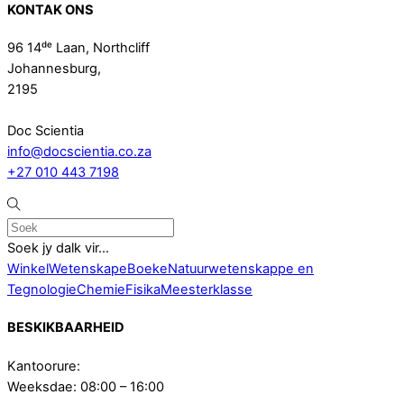
KONTAK ONS
96 14ᵈᵉ Laan, Northcliff
Johannesburg,
2195
Doc Scientia
info@docscientia.co.za
+27 010 443 7198
Soek jy dalk vir...
Winkel
Wetenskap
eBoeke
Natuurwetenskappe en
Tegnologie
Chemie
Fisika
Meesterklasse
BESKIKBAARHEID
Kantoorure:
Weeksdae: 08:00 – 16:00