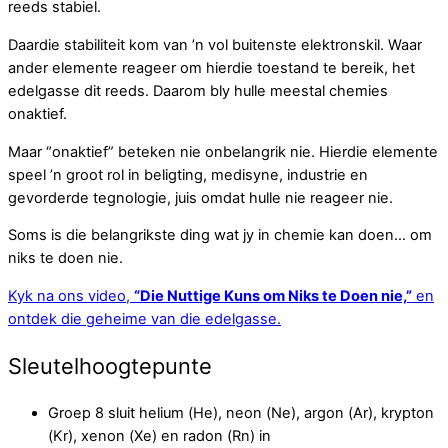
reeds stabiel.
Daardie stabiliteit kom van ’n vol buitenste elektronskil. Waar
ander elemente reageer om hierdie toestand te bereik, het
edelgasse dit reeds. Daarom bly hulle meestal chemies
onaktief.
Maar “onaktief” beteken nie onbelangrik nie. Hierdie elemente
speel ’n groot rol in beligting, medisyne, industrie en
gevorderde tegnologie, juis omdat hulle nie reageer nie.
Soms is die belangrikste ding wat jy in chemie kan doen… om
niks te doen nie.
Kyk na ons video,
“Die Nuttige Kuns om Niks te Doen nie,”
en
ontdek die geheime van die edelgasse.
Sleutelhoogtepunte
Groep 8 sluit helium (He), neon (Ne), argon (Ar), krypton
(Kr), xenon (Xe) en radon (Rn) in