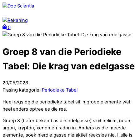
Skip
to
Menu
content
Rekening
0
Close
Cart
Groep 8 van die Periodieke
Tabel: Die krag van edelgasse
20
/
05
/
2026
Plasing kategorie:
Periodieke Tabel
Heel regs op die periodieke tabel sit ’n groep elemente wat
heel anders optree as die res.
Groep 8 (beter bekend as die edelgasse) sluit helium, neon,
argon, krypton, xenon en radon in. Anders as die meeste
elemente, soek hierdie gasse nie aktief reaksies nie. Hulle is