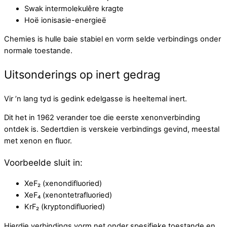
Swak intermolekulêre kragte
Hoë ionisasie-energieë
Chemies is hulle baie stabiel en vorm selde verbindings onder
normale toestande.
Uitsonderings op inert gedrag
Vir ’n lang tyd is gedink edelgasse is heeltemal inert.
Dit het in 1962 verander toe die eerste xenonverbinding
ontdek is. Sedertdien is verskeie verbindings gevind, meestal
met xenon en fluor.
Voorbeelde sluit in:
XeF₂ (xenondifluoried)
XeF₄ (xenontetrafluoried)
KrF₂ (kryptondifluoried)
Hierdie verbindings vorm net onder spesifieke toestande en