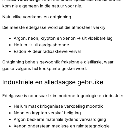
kom nie algemeen in die natuur voor nie.
Natuurlike voorkoms en ontginning
Die meeste edelgasse word uit die atmosfeer verkry:
Argon, neon, krypton en xenon → uit vloeibare lug
Helium → uit aardgasbronne
Radon → deur radioaktiewe verval
Ontginning behels gewoonlik fraksionele distillasie, waar
gasse volgens hul kookpunte geskei word.
Industriële en alledaagse gebruike
Edelgasse is noodsaaklik in moderne tegnologie en industrie:
Helium maak kriogeniese verkoeling moontlik
Neon en krypton verskaf beligting
Argon beskerm materiale tydens vervaardiging
Xenon ondersteun mediese en ruimtetegnologie