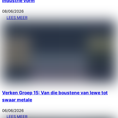
industrie vorm
08
/
06
/
2026
LEES MEER
Verken Groep 15: Van die boustene van lewe tot
swaar metale
06
/
06
/
2026
LEES MEER