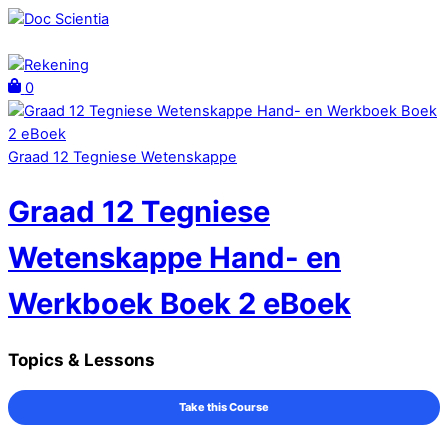
Skip
to
Menu
content
Rekening
0
Close
Cart
Graad 12 Tegniese Wetenskappe
Graad 12 Tegniese
Wetenskappe Hand- en
Werkboek Boek 2 eBoek
Topics & Lessons
Take this Course