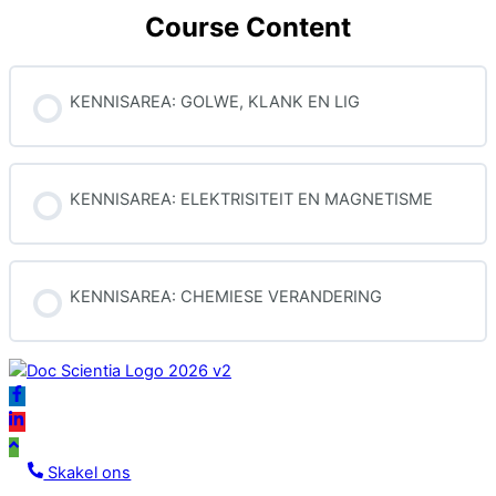
Course Content
KENNISAREA: GOLWE, KLANK EN LIG
KENNISAREA: ELEKTRISITEIT EN MAGNETISME
KENNISAREA: CHEMIESE VERANDERING
Icon
label
Icon
Icon
label
label
Skakel ons