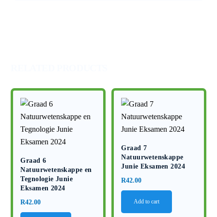
September
Toets
en
Memo
2025
quantity
RELATED PRODUCTS
Graad 7
Natuurwetenskappe
Graad 6
Junie Eksamen 2024
Natuurwetenskappe en
Tegnologie Junie
R
42.00
Eksamen 2024
R
42.00
Add to cart