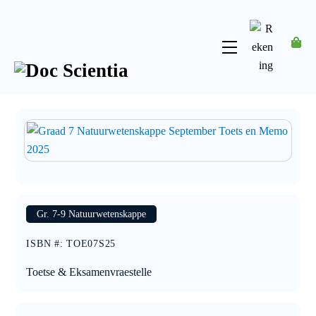
Skip
to
content
Menu
Rekening
Gr. 7-9 Natuurwetenskappe
ISBN #
:
TOE07S25
Toetse & Eksamenvraestelle