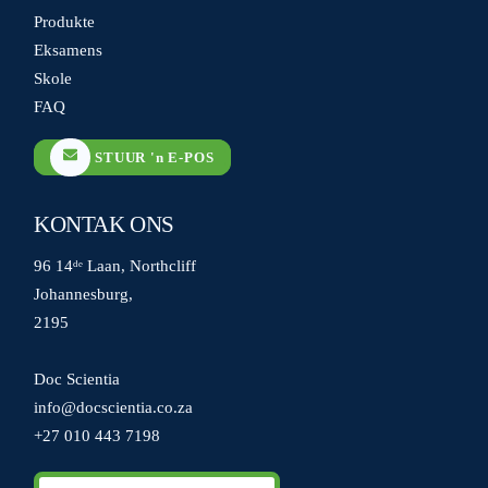
Produkte
Eksamens
Skole
FAQ
STUUR 'n E-POS
KONTAK ONS
96 14ᵈᵉ Laan, Northcliff
Johannesburg,
2195
Doc Scientia
info@docscientia.co.za
+27 010 443 7198