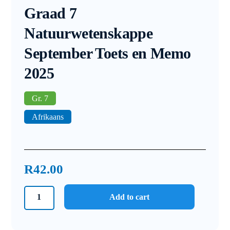
Graad 7
Natuurwetenskappe
September Toets en Memo
2025
Gr. 7
Afrikaans
R
42.00
Graad
Add to cart
7
Natuurwetenskappe