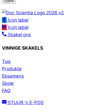
Icon label
Icon label
Skakel ons
VINNIGE SKAKELS
Tuis
Produkte
Eksamens
Skole
FAQ
STUUR 'n E-POS