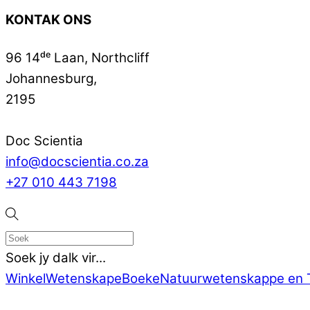
KONTAK ONS
96 14ᵈᵉ Laan, Northcliff
Johannesburg,
2195
Doc Scientia
info@docscientia.co.za
+27 010 443 7198
Soek jy dalk vir...
Winkel
Wetenskap
eBoeke
Natuurwetenskappe en 