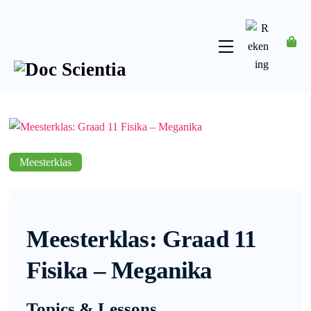
Skip
to
content
Menu
Rekening
Meesterklas
Meesterklas: Graad 11
Fisika – Meganika
Topics & Lessons