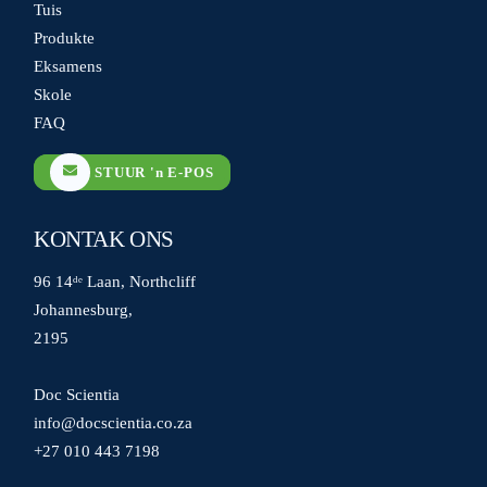
Tuis
Produkte
Eksamens
Skole
FAQ
STUUR 'n E-POS
KONTAK ONS
96 14ᵈᵉ Laan, Northcliff
Johannesburg,
2195
Doc Scientia
info@docscientia.co.za
+27 010 443 7198