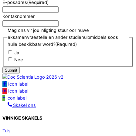
E-posadres
(Required)
Kontaknommer
Mag ons vir jou inligting stuur oor nuwe
eksamenvraestelle en ander studiehulpmiddels soos
hulle beskikbaar word?
(Required)
Ja
Nee
Icon label
Icon label
Icon label
Skakel ons
VINNIGE SKAKELS
Tuis