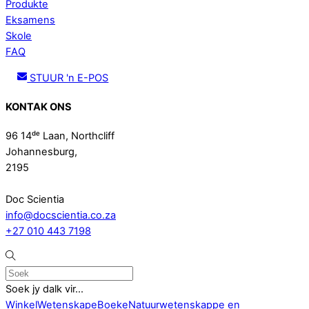
Produkte
Eksamens
Skole
FAQ
STUUR 'n E-POS
KONTAK ONS
96 14ᵈᵉ Laan, Northcliff
Johannesburg,
2195
Doc Scientia
info@docscientia.co.za
+27 010 443 7198
Soek jy dalk vir...
Winkel
Wetenskap
eBoeke
Natuurwetenskappe en