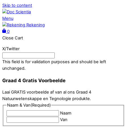
Skip to content
Menu
Rekening
0
Close Cart
X/Twitter
This field is for validation purposes and should be left
unchanged.
Graad 4 Gratis Voorbeelde
Laai GRATIS voorbeelde af van al ons Graad 4
Natuurwetenskappe en Tegnologie produkte.
Naam & Van
(Required)
Naam
Van